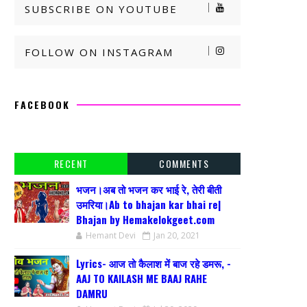
SUBSCRIBE ON YOUTUBE
FOLLOW ON INSTAGRAM
FACEBOOK
RECENT
COMMENTS
भजन।अब तो भजन कर भाई रे, तेरी बीती
उमरिया।Ab to bhajan kar bhai re|
Bhajan by Hemakelokgeet.com
Hemant Devi
Jan 20, 2021
Lyrics- आज तो कैलाश में बाज रहे डमरू, -
AAJ TO KAILASH ME BAAJ RAHE
DAMRU