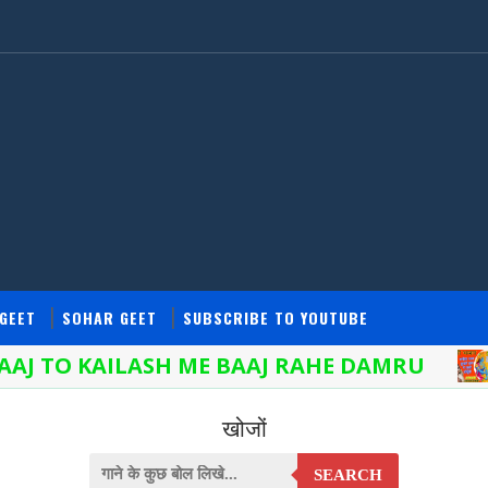
GEET
SOHAR GEET
SUBSCRIBE TO YOUTUBE
, - AAJ TO KAILASH ME BAAJ RAHE DAMRU
K
खोजों
SEARCH